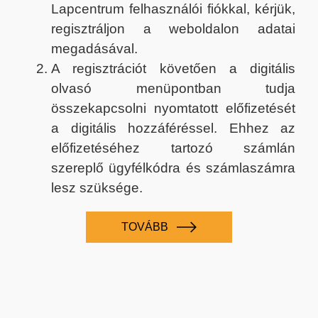
Lapcentrum felhasználói fiókkal, kérjük,
regisztráljon a weboldalon adatai
megadásával.
A regisztrációt követően a digitális
olvasó menüpontban tudja
összekapcsolni nyomtatott előfizetését
a digitális hozzáféréssel. Ehhez az
előfizetéséhez tartozó számlán
szereplő ügyfélkódra és számlaszámra
lesz szüksége.
TOVÁBB