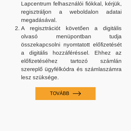
Lapcentrum felhasználói fiókkal, kérjük,
regisztráljon a weboldalon adatai
megadásával.
A regisztrációt követően a digitális
olvasó menüpontban tudja
összekapcsolni nyomtatott előfizetését
a digitális hozzáféréssel. Ehhez az
előfizetéséhez tartozó számlán
szereplő ügyfélkódra és számlaszámra
lesz szüksége.
TOVÁBB