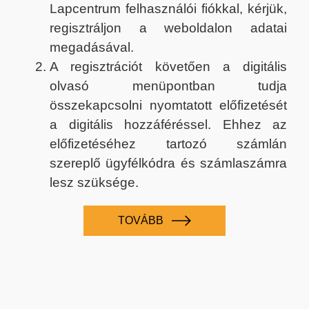
Lapcentrum felhasználói fiókkal, kérjük,
regisztráljon a weboldalon adatai
megadásával.
A regisztrációt követően a digitális
olvasó menüpontban tudja
összekapcsolni nyomtatott előfizetését
a digitális hozzáféréssel. Ehhez az
előfizetéséhez tartozó számlán
szereplő ügyfélkódra és számlaszámra
lesz szüksége.
TOVÁBB