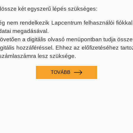
dössze két egyszerű lépés szükséges:
nem rendelkezik Lapcentrum felhasználói fiókkal, k
datai megadásával.
 követően a digitális olvasó menüpontban tudja össz
digitális hozzáféréssel. Ehhez az előfizetéséhez tar
 számlaszámra lesz szüksége.
TOVÁBB