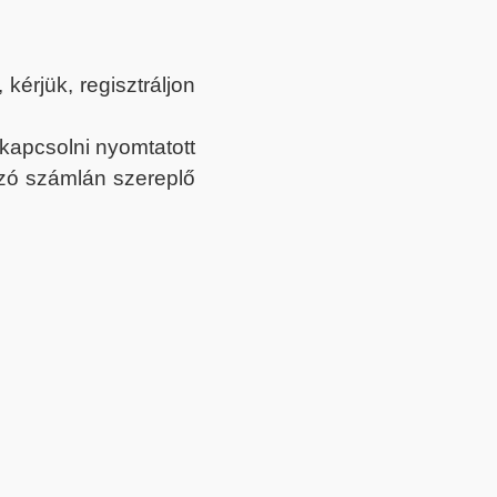
érjük, regisztráljon
ekapcsolni nyomtatott
tozó számlán szereplő