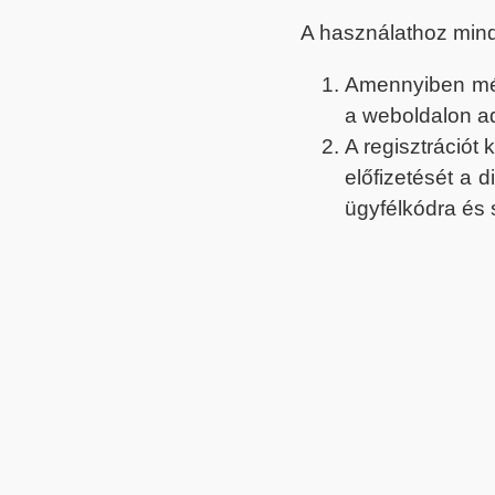
A használathoz min
Amennyiben még 
a weboldalon a
A regisztrációt
előfizetését a 
ügyfélkódra és