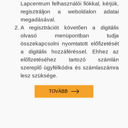
Lapcentrum felhasználói fiókkal, kérjük,
regisztráljon a weboldalon adatai
megadásával.
A regisztrációt követően a digitális
olvasó menüpontban tudja
összekapcsolni nyomtatott előfizetését
a digitális hozzáféréssel. Ehhez az
előfizetéséhez tartozó számlán
szereplő ügyfélkódra és számlaszámra
lesz szüksége.
TOVÁBB