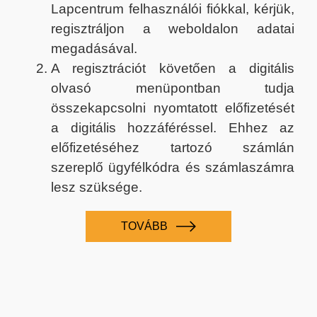
Lapcentrum felhasználói fiókkal, kérjük,
regisztráljon a weboldalon adatai
megadásával.
A regisztrációt követően a digitális
olvasó menüpontban tudja
összekapcsolni nyomtatott előfizetését
a digitális hozzáféréssel. Ehhez az
előfizetéséhez tartozó számlán
szereplő ügyfélkódra és számlaszámra
lesz szüksége.
TOVÁBB