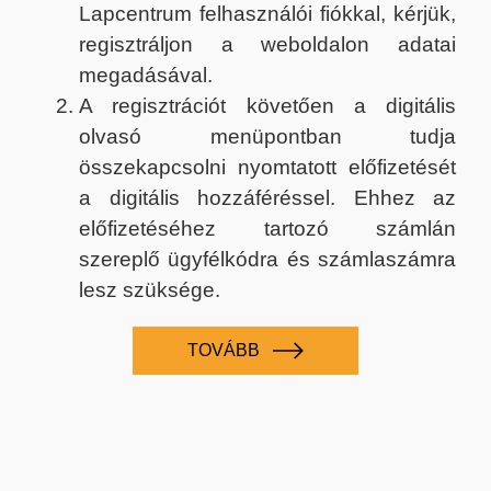
Lapcentrum felhasználói fiókkal, kérjük,
regisztráljon a weboldalon adatai
megadásával.
A regisztrációt követően a digitális
olvasó menüpontban tudja
összekapcsolni nyomtatott előfizetését
a digitális hozzáféréssel. Ehhez az
előfizetéséhez tartozó számlán
szereplő ügyfélkódra és számlaszámra
lesz szüksége.
TOVÁBB