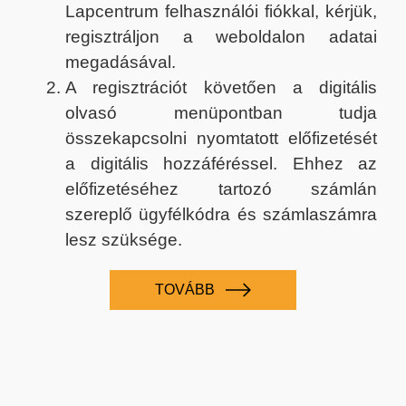
Lapcentrum felhasználói fiókkal, kérjük,
regisztráljon a weboldalon adatai
megadásával.
A regisztrációt követően a digitális
olvasó menüpontban tudja
összekapcsolni nyomtatott előfizetését
a digitális hozzáféréssel. Ehhez az
előfizetéséhez tartozó számlán
szereplő ügyfélkódra és számlaszámra
lesz szüksége.
TOVÁBB