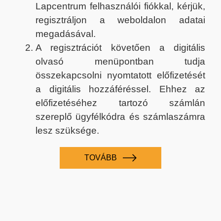
Lapcentrum felhasználói fiókkal, kérjük,
regisztráljon a weboldalon adatai
megadásával.
A regisztrációt követően a digitális
olvasó menüpontban tudja
összekapcsolni nyomtatott előfizetését
a digitális hozzáféréssel. Ehhez az
előfizetéséhez tartozó számlán
szereplő ügyfélkódra és számlaszámra
lesz szüksége.
TOVÁBB