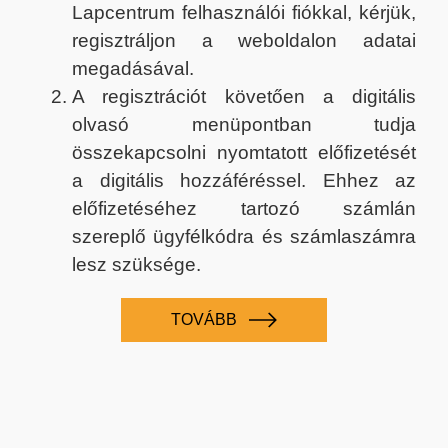
Lapcentrum felhasználói fiókkal, kérjük,
regisztráljon a weboldalon adatai
megadásával.
A regisztrációt követően a digitális
olvasó menüpontban tudja
összekapcsolni nyomtatott előfizetését
a digitális hozzáféréssel. Ehhez az
előfizetéséhez tartozó számlán
szereplő ügyfélkódra és számlaszámra
lesz szüksége.
TOVÁBB