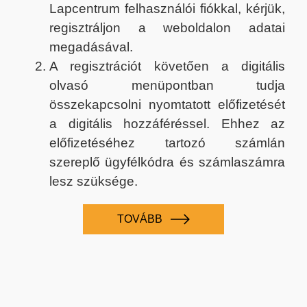
Lapcentrum felhasználói fiókkal, kérjük,
regisztráljon a weboldalon adatai
megadásával.
A regisztrációt követően a digitális
olvasó menüpontban tudja
összekapcsolni nyomtatott előfizetését
a digitális hozzáféréssel. Ehhez az
előfizetéséhez tartozó számlán
szereplő ügyfélkódra és számlaszámra
lesz szüksége.
TOVÁBB