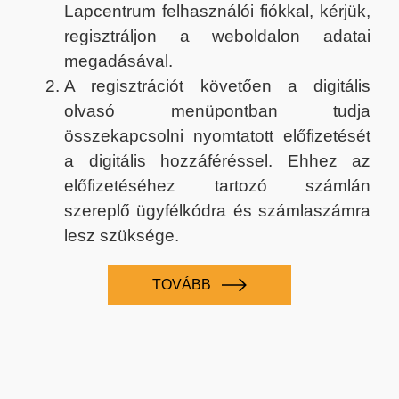
Lapcentrum felhasználói fiókkal, kérjük,
regisztráljon a weboldalon adatai
megadásával.
A regisztrációt követően a digitális
olvasó menüpontban tudja
összekapcsolni nyomtatott előfizetését
a digitális hozzáféréssel. Ehhez az
előfizetéséhez tartozó számlán
szereplő ügyfélkódra és számlaszámra
lesz szüksége.
TOVÁBB