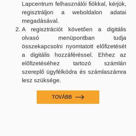
Lapcentrum felhasználói fiókkal, kérjük,
regisztráljon a weboldalon adatai
megadásával.
A regisztrációt követően a digitális
olvasó menüpontban tudja
összekapcsolni nyomtatott előfizetését
a digitális hozzáféréssel. Ehhez az
előfizetéséhez tartozó számlán
szereplő ügyfélkódra és számlaszámra
lesz szüksége.
TOVÁBB