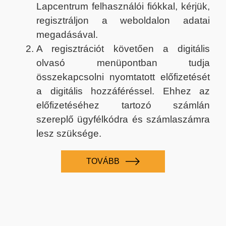
Lapcentrum felhasználói fiókkal, kérjük,
regisztráljon a weboldalon adatai
megadásával.
A regisztrációt követően a digitális
olvasó menüpontban tudja
összekapcsolni nyomtatott előfizetését
a digitális hozzáféréssel. Ehhez az
előfizetéséhez tartozó számlán
szereplő ügyfélkódra és számlaszámra
lesz szüksége.
TOVÁBB