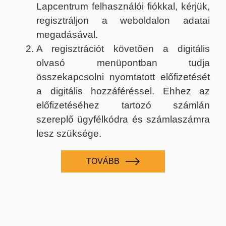
Lapcentrum felhasználói fiókkal, kérjük,
regisztráljon a weboldalon adatai
megadásával.
A regisztrációt követően a digitális
olvasó menüpontban tudja
összekapcsolni nyomtatott előfizetését
a digitális hozzáféréssel. Ehhez az
előfizetéséhez tartozó számlán
szereplő ügyfélkódra és számlaszámra
lesz szüksége.
TOVÁBB