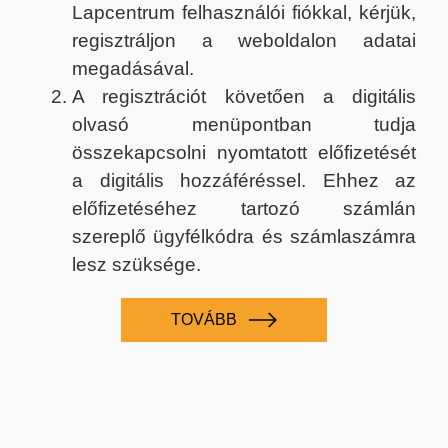
Lapcentrum felhasználói fiókkal, kérjük,
regisztráljon a weboldalon adatai
megadásával.
A regisztrációt követően a digitális
olvasó menüpontban tudja
összekapcsolni nyomtatott előfizetését
a digitális hozzáféréssel. Ehhez az
előfizetéséhez tartozó számlán
szereplő ügyfélkódra és számlaszámra
lesz szüksége.
TOVÁBB