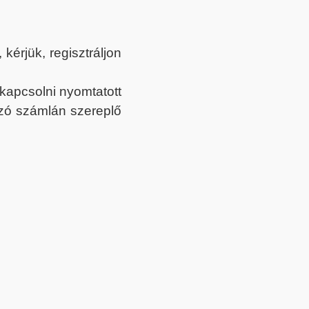
érjük, regisztráljon
ekapcsolni nyomtatott
tozó számlán szereplő