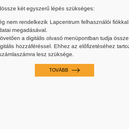
dössze két egyszerű lépés szükséges:
nem rendelkezik Lapcentrum felhasználói fiókkal, k
datai megadásával.
 követően a digitális olvasó menüpontban tudja össz
digitális hozzáféréssel. Ehhez az előfizetéséhez tar
 számlaszámra lesz szüksége.
TOVÁBB