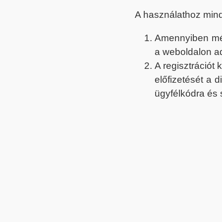
A használathoz min
Amennyiben még 
a weboldalon a
A regisztrációt
előfizetését a 
ügyfélkódra és