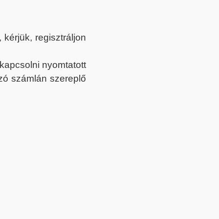
érjük, regisztráljon
ekapcsolni nyomtatott
tozó számlán szereplő