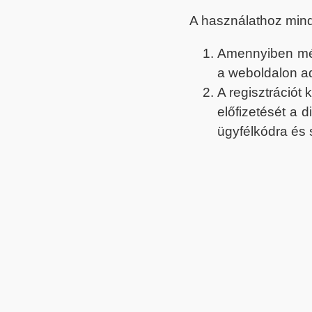
A használathoz min
Amennyiben még 
a weboldalon a
A regisztrációt
előfizetését a 
ügyfélkódra és