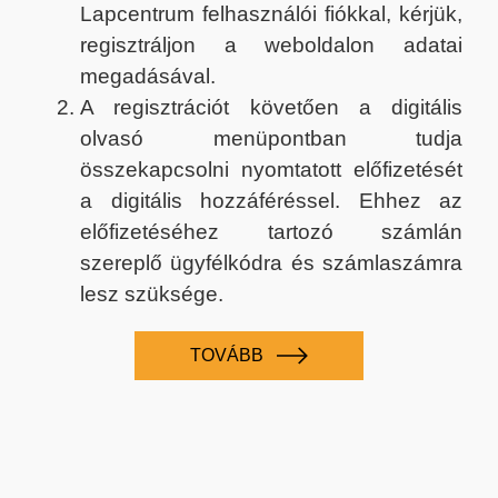
Lapcentrum felhasználói fiókkal, kérjük,
regisztráljon a weboldalon adatai
megadásával.
A regisztrációt követően a digitális
olvasó menüpontban tudja
összekapcsolni nyomtatott előfizetését
a digitális hozzáféréssel. Ehhez az
előfizetéséhez tartozó számlán
szereplő ügyfélkódra és számlaszámra
lesz szüksége.
TOVÁBB