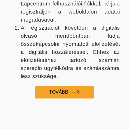
Lapcentrum felhasználói fiókkal, kérjük,
regisztráljon a weboldalon adatai
megadásával.
A regisztrációt követően a digitális
olvasó menüpontban tudja
összekapcsolni nyomtatott előfizetését
a digitális hozzáféréssel. Ehhez az
előfizetéséhez tartozó számlán
szereplő ügyfélkódra és számlaszámra
lesz szüksége.
TOVÁBB