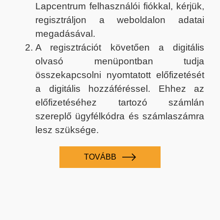
Lapcentrum felhasználói fiókkal, kérjük,
regisztráljon a weboldalon adatai
megadásával.
A regisztrációt követően a digitális
olvasó menüpontban tudja
összekapcsolni nyomtatott előfizetését
a digitális hozzáféréssel. Ehhez az
előfizetéséhez tartozó számlán
szereplő ügyfélkódra és számlaszámra
lesz szüksége.
TOVÁBB