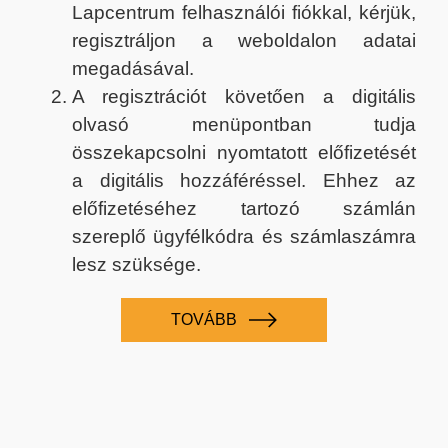
Lapcentrum felhasználói fiókkal, kérjük,
regisztráljon a weboldalon adatai
megadásával.
A regisztrációt követően a digitális
olvasó menüpontban tudja
összekapcsolni nyomtatott előfizetését
a digitális hozzáféréssel. Ehhez az
előfizetéséhez tartozó számlán
szereplő ügyfélkódra és számlaszámra
lesz szüksége.
TOVÁBB