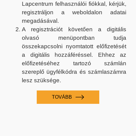
Lapcentrum felhasználói fiókkal, kérjük,
regisztráljon a weboldalon adatai
megadásával.
A regisztrációt követően a digitális
olvasó menüpontban tudja
összekapcsolni nyomtatott előfizetését
a digitális hozzáféréssel. Ehhez az
előfizetéséhez tartozó számlán
szereplő ügyfélkódra és számlaszámra
lesz szüksége.
TOVÁBB