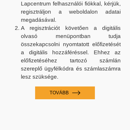
Lapcentrum felhasználói fiókkal, kérjük,
regisztráljon a weboldalon adatai
megadásával.
A regisztrációt követően a digitális
olvasó menüpontban tudja
összekapcsolni nyomtatott előfizetését
a digitális hozzáféréssel. Ehhez az
előfizetéséhez tartozó számlán
szereplő ügyfélkódra és számlaszámra
lesz szüksége.
TOVÁBB