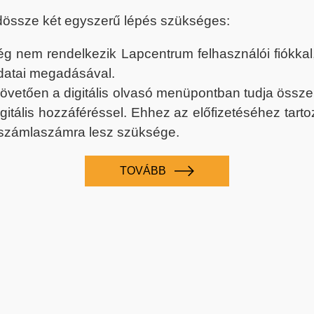
dössze két egyszerű lépés szükséges:
nem rendelkezik Lapcentrum felhasználói fiókkal, k
datai megadásával.
 követően a digitális olvasó menüpontban tudja össz
digitális hozzáféréssel. Ehhez az előfizetéséhez tar
 számlaszámra lesz szüksége.
TOVÁBB