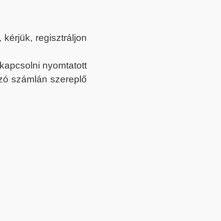
érjük, regisztráljon
ekapcsolni nyomtatott
tozó számlán szereplő