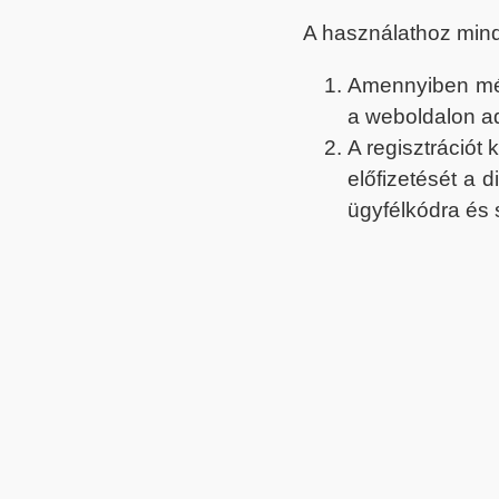
A használathoz min
Amennyiben még 
a weboldalon a
A regisztrációt
előfizetését a 
ügyfélkódra és