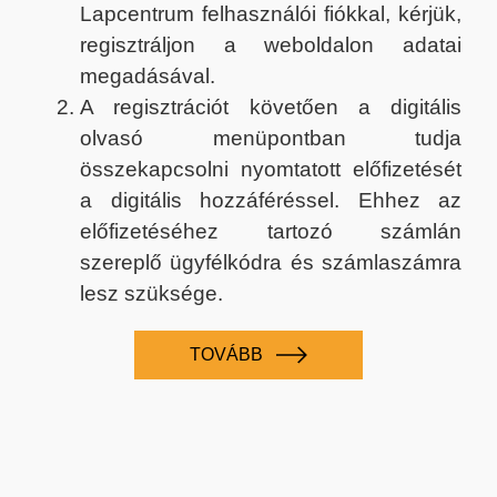
Lapcentrum felhasználói fiókkal, kérjük,
regisztráljon a weboldalon adatai
megadásával.
A regisztrációt követően a digitális
olvasó menüpontban tudja
összekapcsolni nyomtatott előfizetését
a digitális hozzáféréssel. Ehhez az
előfizetéséhez tartozó számlán
szereplő ügyfélkódra és számlaszámra
lesz szüksége.
TOVÁBB