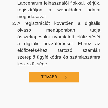
Lapcentrum felhasználói fiókkal, kérjük,
regisztráljon a weboldalon adatai
megadásával.
A regisztrációt követően a digitális
olvasó menüpontban tudja
összekapcsolni nyomtatott előfizetését
a digitális hozzáféréssel. Ehhez az
előfizetéséhez tartozó számlán
szereplő ügyfélkódra és számlaszámra
lesz szüksége.
TOVÁBB