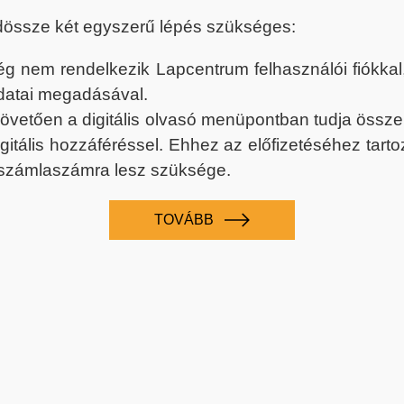
dössze két egyszerű lépés szükséges:
nem rendelkezik Lapcentrum felhasználói fiókkal, k
datai megadásával.
 követően a digitális olvasó menüpontban tudja össz
digitális hozzáféréssel. Ehhez az előfizetéséhez tar
 számlaszámra lesz szüksége.
TOVÁBB