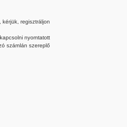
érjük, regisztráljon
ekapcsolni nyomtatott
tozó számlán szereplő