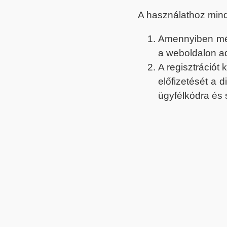
A használathoz min
Amennyiben még 
a weboldalon a
A regisztrációt
előfizetését a 
ügyfélkódra és