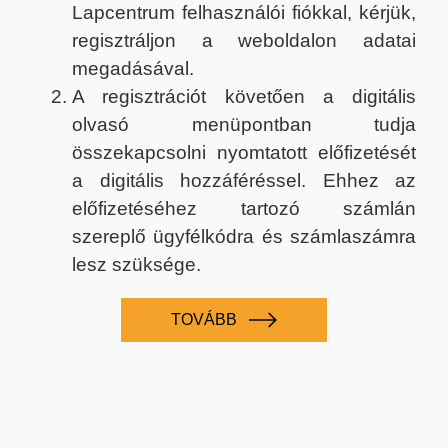
Lapcentrum felhasználói fiókkal, kérjük,
regisztráljon a weboldalon adatai
megadásával.
A regisztrációt követően a digitális
olvasó menüpontban tudja
összekapcsolni nyomtatott előfizetését
a digitális hozzáféréssel. Ehhez az
előfizetéséhez tartozó számlán
szereplő ügyfélkódra és számlaszámra
lesz szüksége.
TOVÁBB