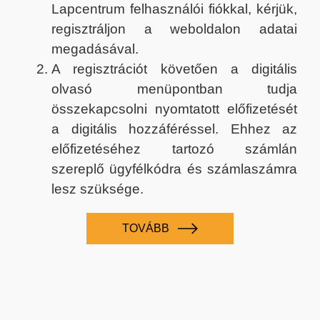
Lapcentrum felhasználói fiókkal, kérjük,
regisztráljon a weboldalon adatai
megadásával.
A regisztrációt követően a digitális
olvasó menüpontban tudja
összekapcsolni nyomtatott előfizetését
a digitális hozzáféréssel. Ehhez az
előfizetéséhez tartozó számlán
szereplő ügyfélkódra és számlaszámra
lesz szüksége.
TOVÁBB