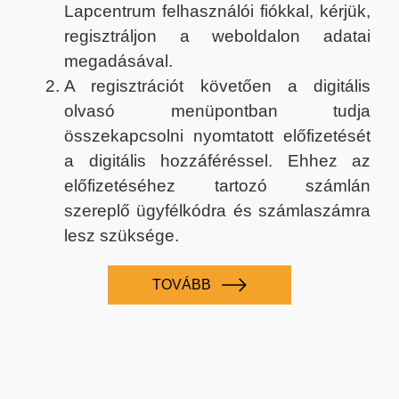
Lapcentrum felhasználói fiókkal, kérjük,
regisztráljon a weboldalon adatai
megadásával.
A regisztrációt követően a digitális
olvasó menüpontban tudja
összekapcsolni nyomtatott előfizetését
a digitális hozzáféréssel. Ehhez az
előfizetéséhez tartozó számlán
szereplő ügyfélkódra és számlaszámra
lesz szüksége.
TOVÁBB