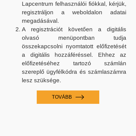
Lapcentrum felhasználói fiókkal, kérjük,
regisztráljon a weboldalon adatai
megadásával.
A regisztrációt követően a digitális
olvasó menüpontban tudja
összekapcsolni nyomtatott előfizetését
a digitális hozzáféréssel. Ehhez az
előfizetéséhez tartozó számlán
szereplő ügyfélkódra és számlaszámra
lesz szüksége.
TOVÁBB