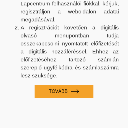
Lapcentrum felhasználói fiókkal, kérjük,
regisztráljon a weboldalon adatai
megadásával.
A regisztrációt követően a digitális
olvasó menüpontban tudja
összekapcsolni nyomtatott előfizetését
a digitális hozzáféréssel. Ehhez az
előfizetéséhez tartozó számlán
szereplő ügyfélkódra és számlaszámra
lesz szüksége.
TOVÁBB