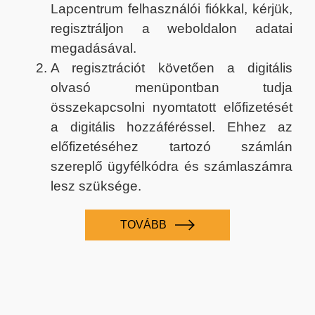
Lapcentrum felhasználói fiókkal, kérjük,
regisztráljon a weboldalon adatai
megadásával.
A regisztrációt követően a digitális
olvasó menüpontban tudja
összekapcsolni nyomtatott előfizetését
a digitális hozzáféréssel. Ehhez az
előfizetéséhez tartozó számlán
szereplő ügyfélkódra és számlaszámra
lesz szüksége.
TOVÁBB