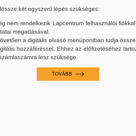
dössze két egyszerű lépés szükséges:
nem rendelkezik Lapcentrum felhasználói fiókkal, k
datai megadásával.
 követően a digitális olvasó menüpontban tudja össz
digitális hozzáféréssel. Ehhez az előfizetéséhez tar
 számlaszámra lesz szüksége.
TOVÁBB