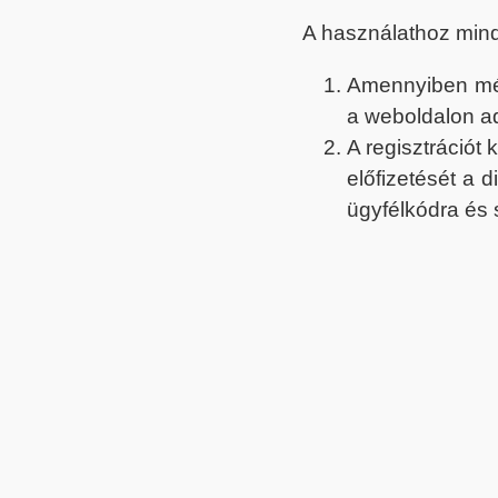
A használathoz min
Amennyiben még 
a weboldalon a
A regisztrációt
előfizetését a 
ügyfélkódra és