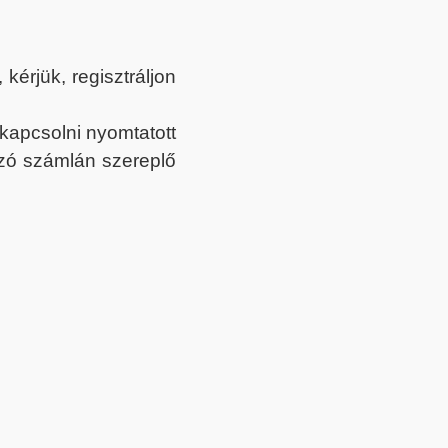
érjük, regisztráljon
ekapcsolni nyomtatott
tozó számlán szereplő