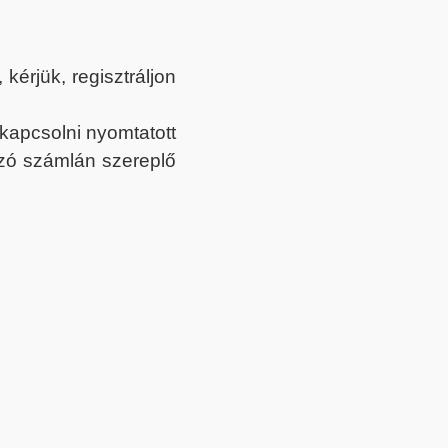
érjük, regisztráljon
ekapcsolni nyomtatott
tozó számlán szereplő