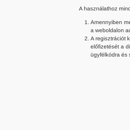
A használathoz min
Amennyiben még 
a weboldalon a
A regisztrációt
előfizetését a 
ügyfélkódra és