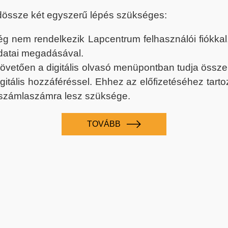
dössze két egyszerű lépés szükséges:
nem rendelkezik Lapcentrum felhasználói fiókkal, k
datai megadásával.
 követően a digitális olvasó menüpontban tudja össz
digitális hozzáféréssel. Ehhez az előfizetéséhez tar
 számlaszámra lesz szüksége.
TOVÁBB