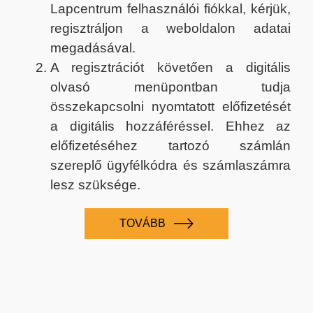
Lapcentrum felhasználói fiókkal, kérjük,
regisztráljon a weboldalon adatai
megadásával.
A regisztrációt követően a digitális
olvasó menüpontban tudja
összekapcsolni nyomtatott előfizetését
a digitális hozzáféréssel. Ehhez az
előfizetéséhez tartozó számlán
szereplő ügyfélkódra és számlaszámra
lesz szüksége.
TOVÁBB