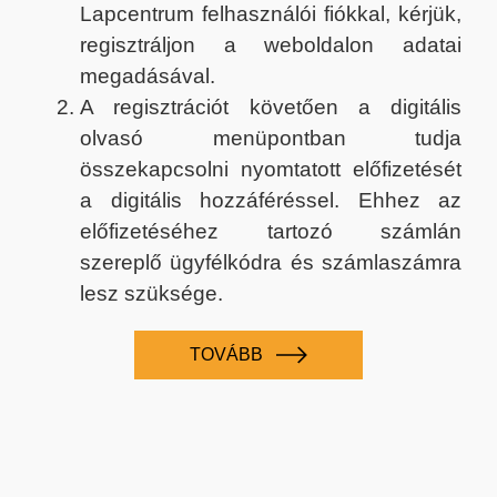
Lapcentrum felhasználói fiókkal, kérjük,
regisztráljon a weboldalon adatai
megadásával.
A regisztrációt követően a digitális
olvasó menüpontban tudja
összekapcsolni nyomtatott előfizetését
a digitális hozzáféréssel. Ehhez az
előfizetéséhez tartozó számlán
szereplő ügyfélkódra és számlaszámra
lesz szüksége.
TOVÁBB