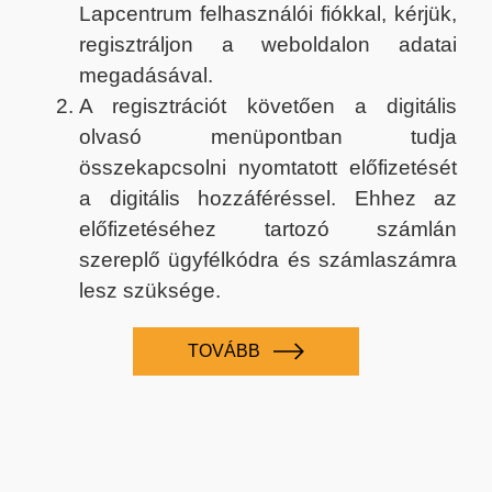
Lapcentrum felhasználói fiókkal, kérjük,
regisztráljon a weboldalon adatai
megadásával.
A regisztrációt követően a digitális
olvasó menüpontban tudja
összekapcsolni nyomtatott előfizetését
a digitális hozzáféréssel. Ehhez az
előfizetéséhez tartozó számlán
szereplő ügyfélkódra és számlaszámra
lesz szüksége.
TOVÁBB