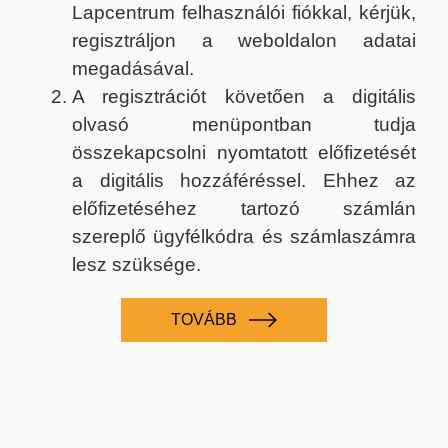
Lapcentrum felhasználói fiókkal, kérjük,
regisztráljon a weboldalon adatai
megadásával.
A regisztrációt követően a digitális
olvasó menüpontban tudja
összekapcsolni nyomtatott előfizetését
a digitális hozzáféréssel. Ehhez az
előfizetéséhez tartozó számlán
szereplő ügyfélkódra és számlaszámra
lesz szüksége.
TOVÁBB