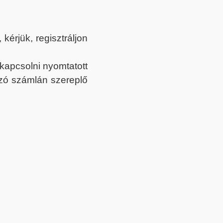
érjük, regisztráljon
ekapcsolni nyomtatott
tozó számlán szereplő