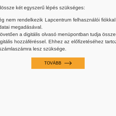
dössze két egyszerű lépés szükséges:
nem rendelkezik Lapcentrum felhasználói fiókkal, k
datai megadásával.
 követően a digitális olvasó menüpontban tudja össz
digitális hozzáféréssel. Ehhez az előfizetéséhez tar
 számlaszámra lesz szüksége.
TOVÁBB