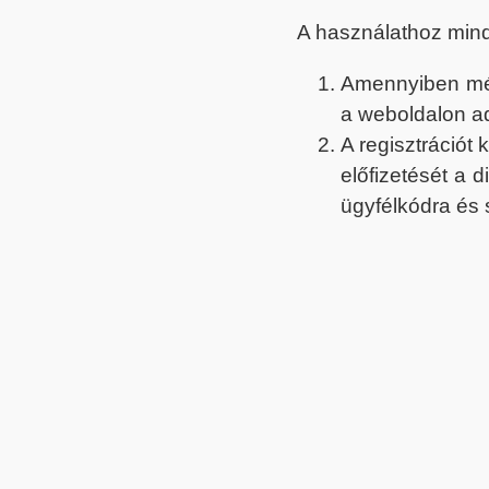
A használathoz min
Amennyiben még 
a weboldalon a
A regisztrációt
előfizetését a 
ügyfélkódra és