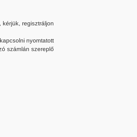
érjük, regisztráljon
ekapcsolni nyomtatott
tozó számlán szereplő