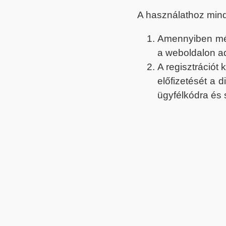
A használathoz min
Amennyiben még 
a weboldalon a
A regisztrációt
előfizetését a 
ügyfélkódra és