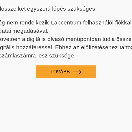
dössze két egyszerű lépés szükséges:
nem rendelkezik Lapcentrum felhasználói fiókkal, k
datai megadásával.
 követően a digitális olvasó menüpontban tudja össz
digitális hozzáféréssel. Ehhez az előfizetéséhez tar
 számlaszámra lesz szüksége.
TOVÁBB