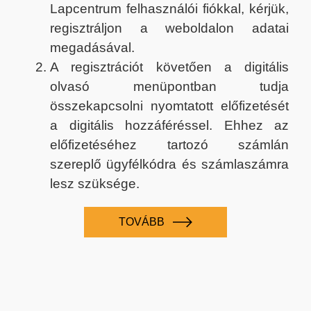
Lapcentrum felhasználói fiókkal, kérjük,
regisztráljon a weboldalon adatai
megadásával.
A regisztrációt követően a digitális
olvasó menüpontban tudja
összekapcsolni nyomtatott előfizetését
a digitális hozzáféréssel. Ehhez az
előfizetéséhez tartozó számlán
szereplő ügyfélkódra és számlaszámra
lesz szüksége.
TOVÁBB