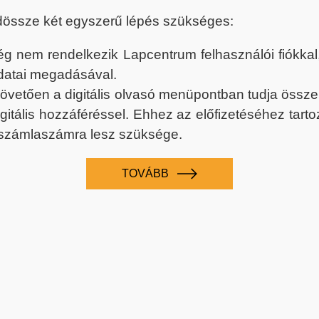
dössze két egyszerű lépés szükséges:
nem rendelkezik Lapcentrum felhasználói fiókkal, k
datai megadásával.
 követően a digitális olvasó menüpontban tudja össz
digitális hozzáféréssel. Ehhez az előfizetéséhez tar
 számlaszámra lesz szüksége.
TOVÁBB