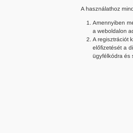
A használathoz min
Amennyiben még 
a weboldalon a
A regisztrációt
előfizetését a 
ügyfélkódra és