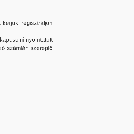
érjük, regisztráljon
ekapcsolni nyomtatott
tozó számlán szereplő