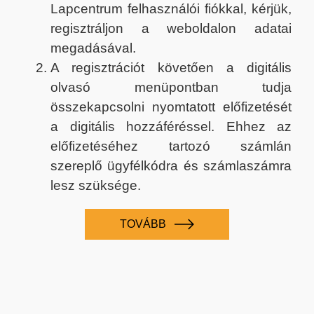
Lapcentrum felhasználói fiókkal, kérjük,
regisztráljon a weboldalon adatai
megadásával.
A regisztrációt követően a digitális
olvasó menüpontban tudja
összekapcsolni nyomtatott előfizetését
a digitális hozzáféréssel. Ehhez az
előfizetéséhez tartozó számlán
szereplő ügyfélkódra és számlaszámra
lesz szüksége.
TOVÁBB