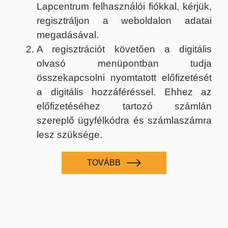
Lapcentrum felhasználói fiókkal, kérjük,
regisztráljon a weboldalon adatai
megadásával.
A regisztrációt követően a digitális
olvasó menüpontban tudja
összekapcsolni nyomtatott előfizetését
a digitális hozzáféréssel. Ehhez az
előfizetéséhez tartozó számlán
szereplő ügyfélkódra és számlaszámra
lesz szüksége.
TOVÁBB