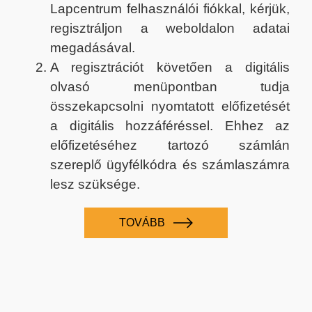
Lapcentrum felhasználói fiókkal, kérjük,
regisztráljon a weboldalon adatai
megadásával.
A regisztrációt követően a digitális
olvasó menüpontban tudja
összekapcsolni nyomtatott előfizetését
a digitális hozzáféréssel. Ehhez az
előfizetéséhez tartozó számlán
szereplő ügyfélkódra és számlaszámra
lesz szüksége.
TOVÁBB