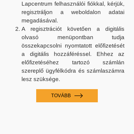
Lapcentrum felhasználói fiókkal, kérjük,
regisztráljon a weboldalon adatai
megadásával.
A regisztrációt követően a digitális
olvasó menüpontban tudja
összekapcsolni nyomtatott előfizetését
a digitális hozzáféréssel. Ehhez az
előfizetéséhez tartozó számlán
szereplő ügyfélkódra és számlaszámra
lesz szüksége.
TOVÁBB