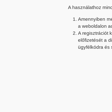
A használathoz min
Amennyiben még 
a weboldalon a
A regisztrációt
előfizetését a 
ügyfélkódra és