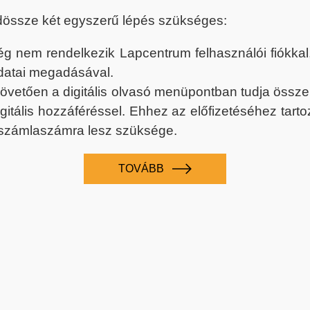
dössze két egyszerű lépés szükséges:
nem rendelkezik Lapcentrum felhasználói fiókkal, k
datai megadásával.
 követően a digitális olvasó menüpontban tudja össz
digitális hozzáféréssel. Ehhez az előfizetéséhez tar
 számlaszámra lesz szüksége.
TOVÁBB