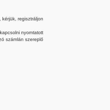
érjük, regisztráljon
ekapcsolni nyomtatott
tozó számlán szereplő