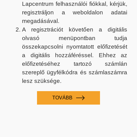
Lapcentrum felhasználói fiókkal, kérjük,
regisztráljon a weboldalon adatai
megadásával.
A regisztrációt követően a digitális
olvasó menüpontban tudja
összekapcsolni nyomtatott előfizetését
a digitális hozzáféréssel. Ehhez az
előfizetéséhez tartozó számlán
szereplő ügyfélkódra és számlaszámra
lesz szüksége.
TOVÁBB